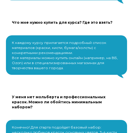
Что мне нужно купить для курса? Где это взять?
К каждому курсу прилагается подробный список
материалов (краски, кисти, бумага/холсты) с
конкретными рекомендациями.
Все материалы можно купить онлайн (например, на ВБ,
Ozon) или в специализированных магазинах для
творчества вашего города.
У меня нет мольберта и профессиональных
красок. Можно ли обойтись минимальным
набором?
Конечно! Для старта подойдет базовый набор:
несколько тюбиков красок основных цветов, 3-4 кисти