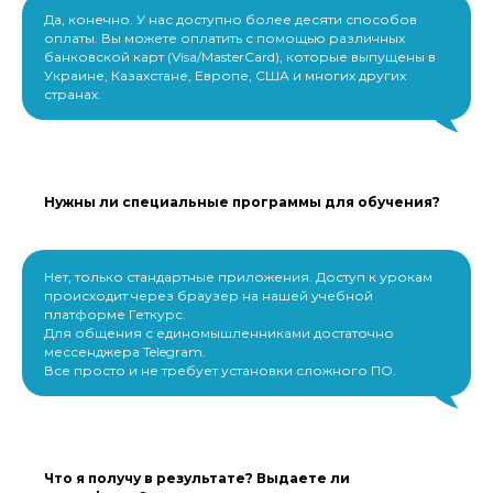
Да, конечно. У нас доступно более десяти способов
оплаты. Вы можете оплатить с помощью различных
банковской карт (Visa/MasterCard), которые выпущены в
Украине, Казахстане, Европе, США и многих других
странах.
Нужны ли специальные программы для обучения?
Нет, только стандартные приложения. Доступ к урокам
происходит через браузер на нашей учебной
платформе Геткурс.
Для общения с единомышленниками достаточно
мессенджера Telegram.
Все просто и не требует установки сложного ПО.
Что я получу в результате? Выдаете ли