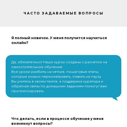
ЧАСТО ЗАДАВАЕМЫЕ
ВОПРОСЫ
Я полный новичок. У меня получится научиться
онлайн?
Да, обязательно! Наши курсы созданы с расчетом на
самостоятельное обучение.
Все уроки разбиты на четкие, пошаговые этапы,
которые можно пересматривать, ставить на паузу.
Вы учитесь в своем темпе, а поддержка куратора и
обратная связь по домашним заданиям помогут вам
прогрессировать.
Что делать, если в процессе обучения у меня
возникнут вопросы?