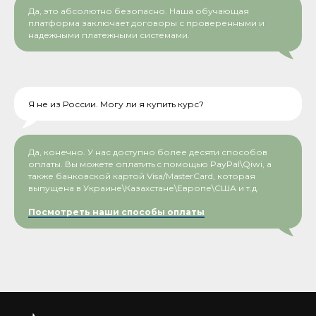
Да, это абсолютно безопасно. Наша обучающая
платформа заключает договоры с проверенными и
надежными платежными системами.
Я не из России. Могу ли я купить курс?
Да, конечно. У нас доступно более десяти способов
оплаты. Вы можете оплатить c помощью PayPal\Qiwi, а
также банковской картой Visa/MasterCard, которая
выпущена в Украине\Казахстане\Европе\США и т.д.
Посмотреть наши способы оплаты