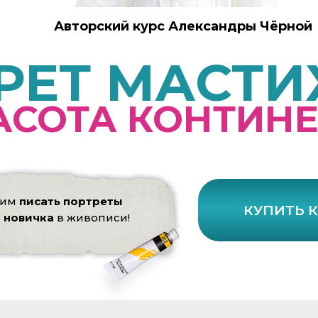
Авторский курс Александры Чёрной
РЕТ МАСТ
АСОТА КОНТИН
чим
писать портреты
КУПИТЬ 
е
новичка
в живописи!