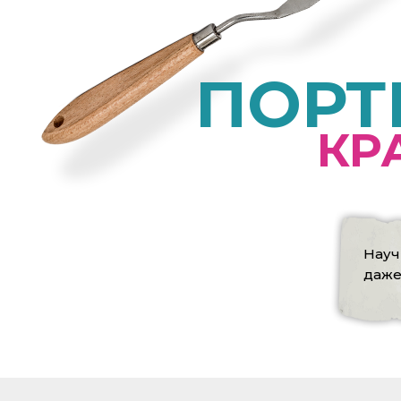
ПОРТ
КР
Нау
даж