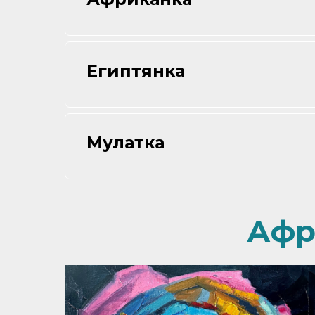
Египтянка
Мулатка
Афр