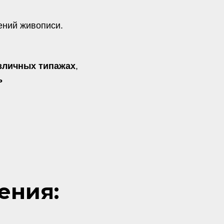
ений живописи.
азличных типажах
,
ь
ения: