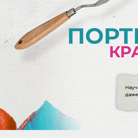
ПОРТ
КР
Нау
даж