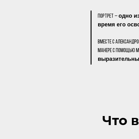
одно и
ПОртрет –
время его осв
Вместе с Александро
манере с помощью м
выразительны
Что 