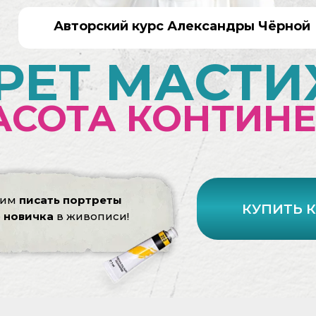
Авторский курс Александры Чёрной
РЕТ МАСТ
АСОТА КОНТИН
чим
писать портреты
КУПИТЬ 
е
новичка
в живописи!