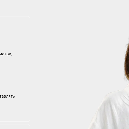
иаток,
тавлять