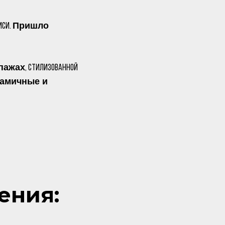
Пришло
иси.
пажах
, стилизованной
намичные и
ения: