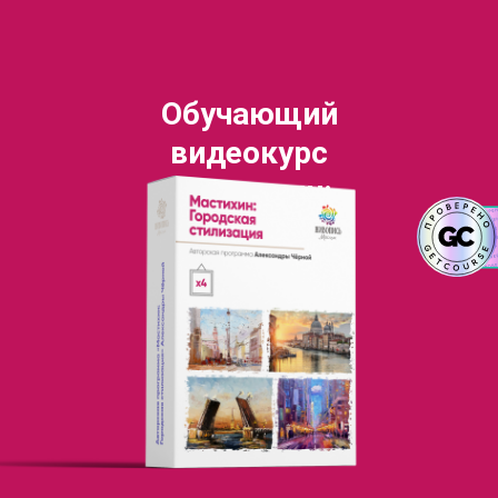
Обучающий
видеокурс
"Мастихин:
городская
стилизация"