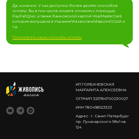
Да, конечно. У нас доступно более десяти способов
оплаты. Вы в том числе можете оплатить c помощью
PayPal\Qiwi, а также банковской картой Visa/MasterCard
которая выпущена в Украине\Казахстане\Европе\США и
т.д.
Посмотреть наши способы оплаты
ИП ГОРБАЧЕВСКАЯ
МАРГАРИТА АЛЕКСЕЕВНА
ОГРНИП 325784700230027
ИНН 780458523323
Адрес : г. Санкт-Петербург
пр. Луначарского 98к1 кв.
124