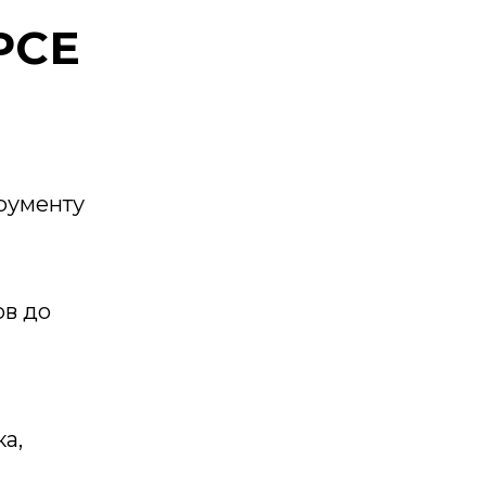
РСЕ
трументу
ов до
а,