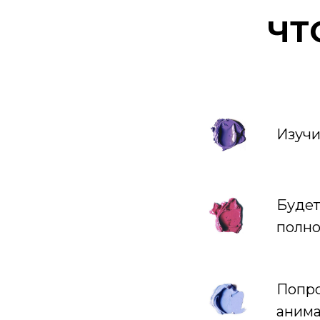
ЧТ
Изучи
Будет
полно
Попро
анима