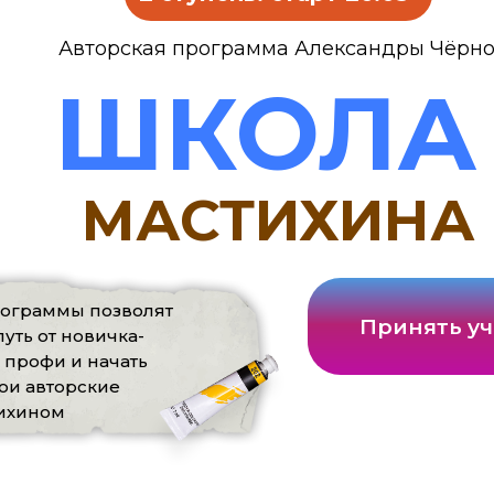
Авторская программа Александры Чёрн
ШКОЛА
МАСТИХИНА
рограммы позволят
Принять уч
уть от новичка-
 профи и начать
вои авторские
тихином