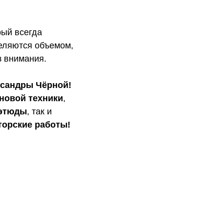
рый всегда
деляются объемом,
з внимания.
ксандры Чёрной!
новой техники
,
 этюды
, так и
торские работы!