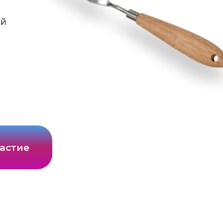
ой
астие