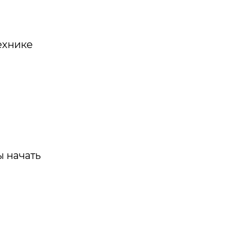
ехнике
 начать