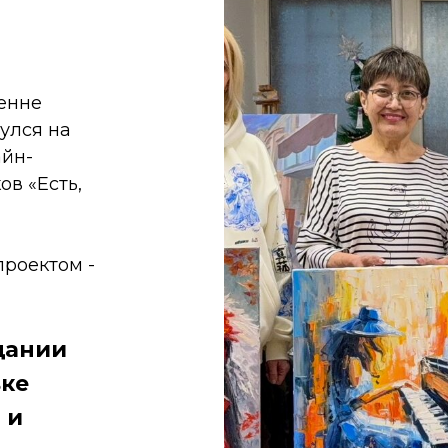
енне
улся на
айн-
в «Есть,
проектом -
щании
вке
 и